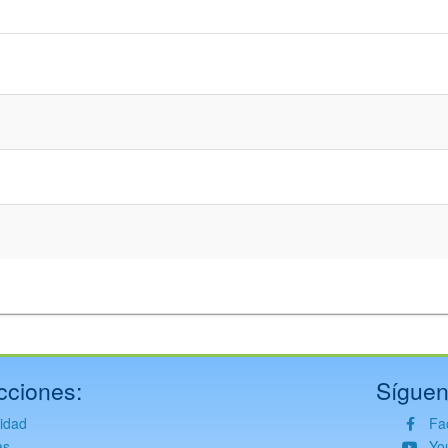
cciones:
Síguen
vidad
Fa
as
Yo