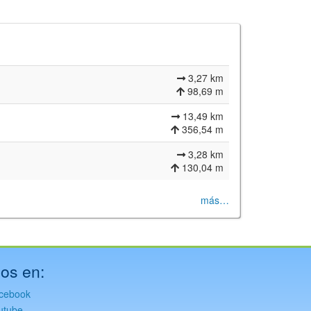
3,27 km
98,69 m
13,49 km
356,54 m
3,28 km
130,04 m
más…
os en:
cebook
utube