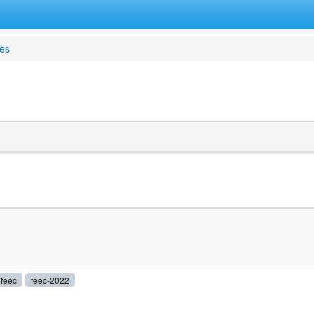
ès
feec
feec-2022