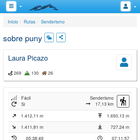
Inicio
Rutas
Senderismo
sobre puny
Laura Picazo
269
130
26
Fácil
Senderismo
17,13 km
Si
1.412,11 m
1.650,13 m
1.411,81 m
727,24 m
05:38:49
07:11:57