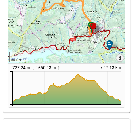
1 km
3000 ft
727.24 m ↓ 1650.13 m ↑
→ 17.13 km