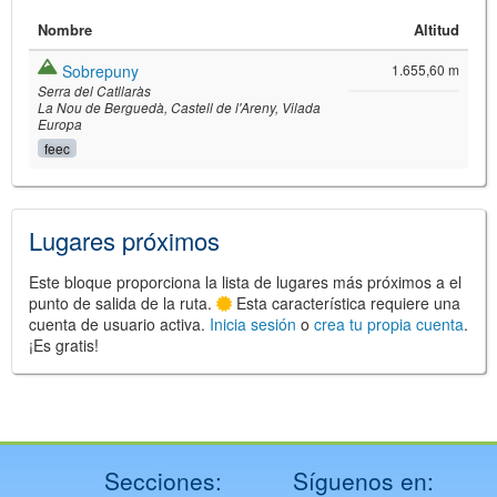
Nombre
Altitud
Sobrepuny
1.655,60 m
Serra del Catllaràs
La Nou de Berguedà
Castell de l'Areny
Vilada
Europa
feec
©
Leaflet
JS library for interactive maps
©
OpenStreetMap
,
OpenTopoMap
Lugares próximos
and its contributors
(
CC BY-SH 4.0
)
©
Institut Cartogràfic i Geològic de
Catalunya
(
CC BY-SH 4.0
)
Este bloque proporciona la lista de lugares más próximos a el
punto de salida de la ruta.
Esta característica requiere una
cuenta de usuario activa.
Inicia sesión
o
crea tu propia cuenta
.
¡Es gratis!
Secciones:
Síguenos en: