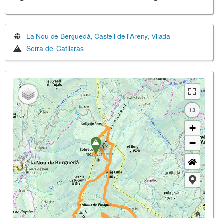
La Nou de Berguedà
,
Castell de l'Areny
,
Vilada
Serra del Catllaràs
13
+
−