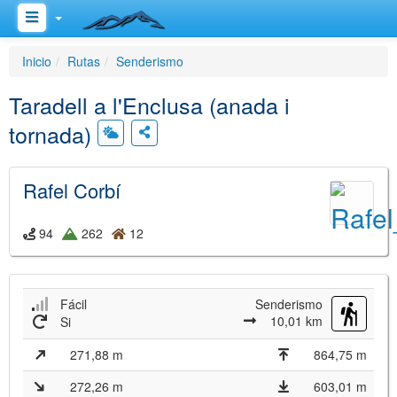
Inicio
Rutas
Senderismo
Taradell a l'Enclusa (anada i
tornada)
Rafel Corbí
94
262
12
Fácil
Senderismo
10,01 km
Si
271,88 m
864,75 m
272,26 m
603,01 m