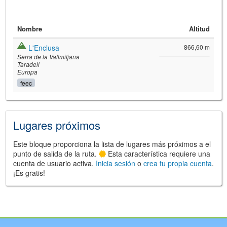
Nombre
Altitud
L'Enclusa
866,60 m
Serra de la Vallmitjana
Taradell
Europa
feec
©
Leaflet
JS library for interactive maps
©
OpenStreetMap
,
OpenTopoMap
Lugares próximos
and its contributors
(
CC BY-SH 4.0
)
©
Institut Cartogràfic i Geològic de
Catalunya
(
CC BY-SH 4.0
)
Este bloque proporciona la lista de lugares más próximos a el
punto de salida de la ruta.
Esta característica requiere una
cuenta de usuario activa.
Inicia sesión
o
crea tu propia cuenta
.
¡Es gratis!