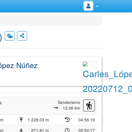
)
López Núñez
Senderismo
a
12,06 km
 m
1.228,03 m
04:56:19
 m
871,81 m
05:50:17