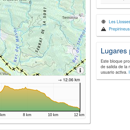
Les Llosse
Prepirineus
Lugares 
Este bloque pro
de salida de la 
usuario activa.
→ 12.06 km
 km
8 km
10 km
12 km