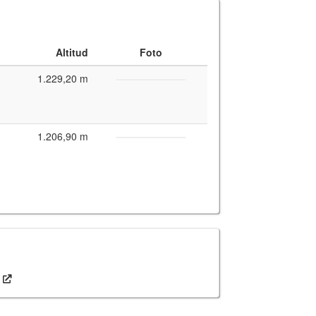
Altitud
Foto
1.229,20 m
1.206,90 m
y for interactive maps
,
OpenTopoMap
and its contributors
(
CC BY-SH 4.0
)
fic i Geològic de Catalunya
(
CC BY-SH 4.0
)