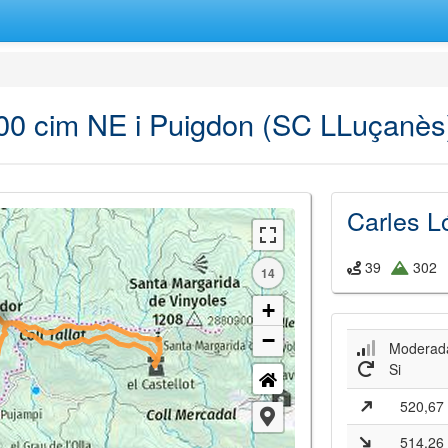
100 cim NE i Puigdon (SC LLuçanès
Carles 
39
302
14
+
−
Moderad
Si
520,67
514,26