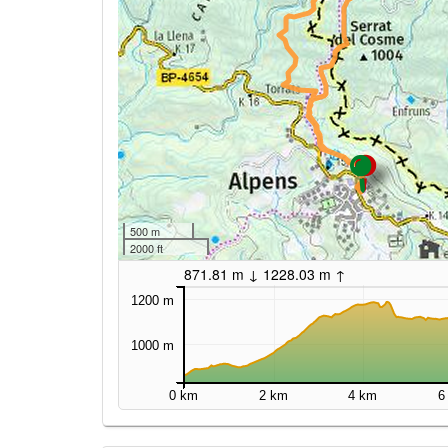
500 m
2000 ft
871.81 m ↓ 1228.03 m ↑
1200 m
1000 m
0 km
2 km
4 km
6