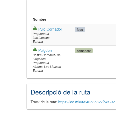
Nombre
Puig Cornador
feec
Prepirineus
Les Llosses
Europa
Puigdon
comar-cat
Sostre Comarcal del
Lluçanès
Prepirineus
Alpens
Les Llosses
©
Leaflet
JS librar
Europa
©
OpenStreetMap
©
Institut Cartogrà
Descripció de la ruta
Track de la ruta:
https://loc.wiki/t/240585827?wa=sc