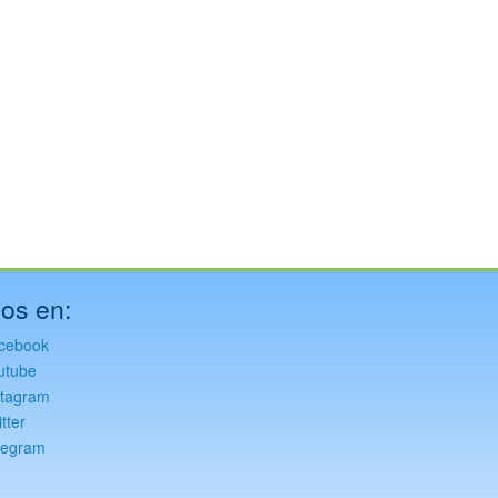
os en:
cebook
utube
stagram
tter
legram