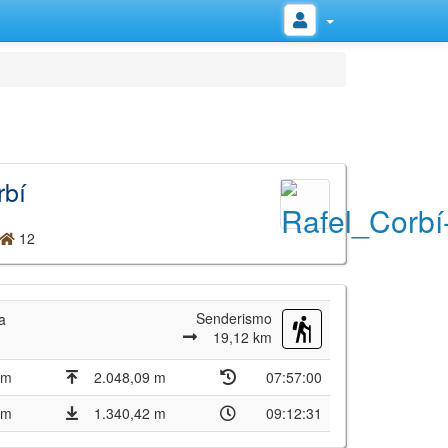
rbí
12
Senderismo
a
19,12 km
 m
2.048,09 m
07:57:00
 m
1.340,42 m
09:12:31