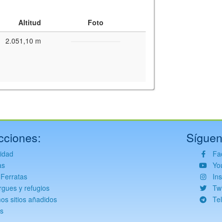
Altitud
Foto
2.051,10 m
y for interactive maps
,
OpenTopoMap
and its contributors
(
CC BY-SH 4.0
)
fic i Geològic de Catalunya
(
CC BY-SH 4.0
)
cciones:
Síguen
vidad
Fa
as
Yo
 Ferratas
In
rgues y refugios
Twi
mos sitios añadidos
Te
s