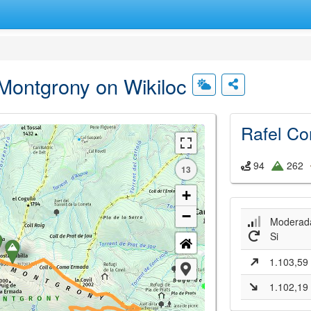
 Montgrony on Wikiloc
Rafel Co
94
262
13
+
−
Moderad
Si
1.103,59
1.102,19