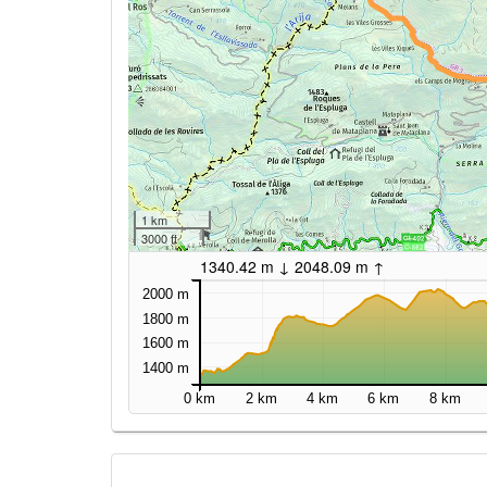
1 km
3000 ft
1340.42 m ↓ 2048.09 m ↑
2000 m
1800 m
1600 m
1400 m
0 km
2 km
4 km
6 km
8 km