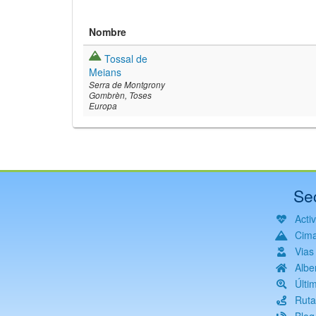
Nombre
Tossal de
Meians
Serra de Montgrony
Gombrèn
Toses
Europa
©
Leaflet
JS librar
©
OpenStreetMap
©
Institut Cartogrà
Se
Acti
Cim
Vias
Albe
Últi
Ruta