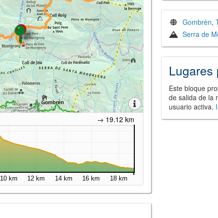
Gombrèn
,
Serra de M
Lugares 
Este bloque pro
de salida de la 
usuario activa.
→ 19.12 km
10 km
12 km
14 km
16 km
18 km