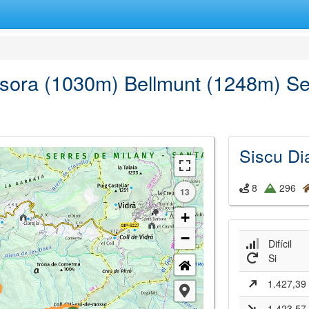
esora (1030m) Bellmunt (1248m) Se
Siscu Di
8
296
13
+
−
Difícil
Si
1.427,39
1.423,57