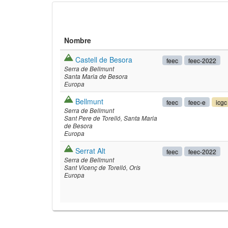
Nombre
Castell de Besora
feec
feec-2022
Serra de Bellmunt
Santa Maria de Besora
Europa
Bellmunt
feec
feec-e
icgc
Serra de Bellmunt
Sant Pere de Torelló
Santa Maria
de Besora
Europa
©
Leaflet
JS librar
©
OpenStreetMap
Serrat Alt
©
Institut Cartogrà
feec
feec-2022
Serra de Bellmunt
Sant Vicenç de Torelló
Orís
Europa