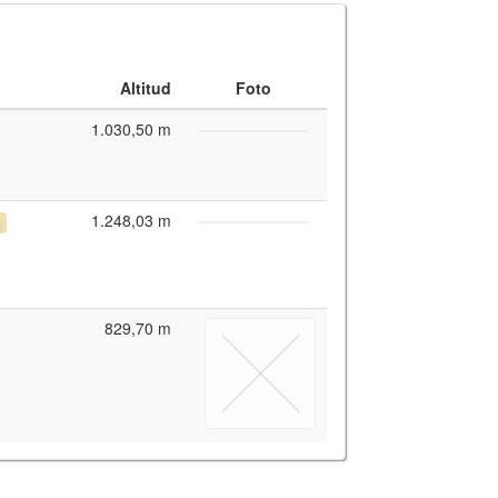
Altitud
Foto
1.030,50 m
1.248,03 m
y for interactive maps
,
OpenTopoMap
and its contributors
(
CC BY-SH 4.0
)
829,70 m
fic i Geològic de Catalunya
(
CC BY-SH 4.0
)