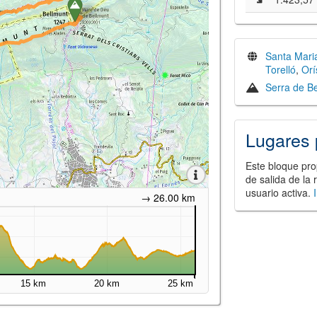
Santa Mari
Torelló
,
Orí
Serra de B
Lugares 
Este bloque pro
de salida de la 
usuario activa.
→ 26.00 km
15 km
20 km
25 km