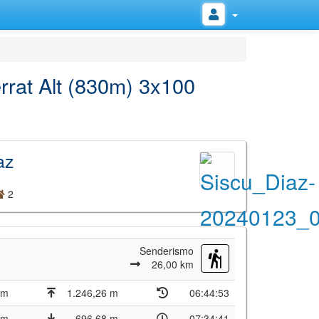
rrat Alt (830m) 3x100
az
2
Senderismo
26,00 km
 m
1.246,26 m
06:44:53
 m
696,68 m
07:34:41