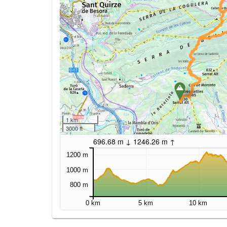
1 km
3000 ft
696.68 m ↓ 1246.26 m ↑
1200 m
1000 m
800 m
0 km
5 km
10 km