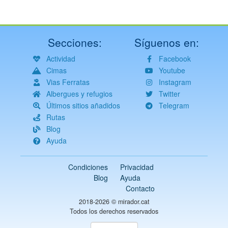
Secciones:
Síguenos en:
Actividad
Facebook
Cimas
Youtube
Vias Ferratas
Instagram
Albergues y refugios
Twitter
Últimos sitios añadidos
Telegram
Rutas
Blog
Ayuda
Condiciones
Privacidad
Blog
Ayuda
Contacto
2018-2026 ©
mirador.cat
Todos los derechos reservados
Select