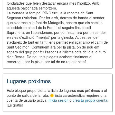
fondalades que feien destacar encara més l'horitzó. Amb
aquesta balconada esmorzem.
La tornada la fem pel PR-C 205, a la recerca de Sant
Segimon i Viladrau. Per fer això, deixem de banda el sender
que s'adreça a la font de Matagalls, encara que els camins
coincideixen al coll de la Font, i el seguim fins al coll
Saprunera, on l'abandonem, per continuar ara per un sender
en vies d'extinció, "menjat" per la ginesta. Aquest sender
s'aclareix de tant en tant i ens permet enllaçar amb el camí de
Sant Segimon. Continuem ara per la pista, on de nou em
separo del grup per fer l'ascens a l'última cota del dia, el turó
d'en Bessa. De nou tots plegats acabem finalment el
recorregut per la pista, per tal de no repetir camí.
Lugares próximos
Este bloque proporciona la lista de lugares más próximos a el
punto de salida de la ruta.
Esta característica requiere una
cuenta de usuario activa.
Inicia sesión
o
crea tu propia cuenta
.
¡Es gratis!