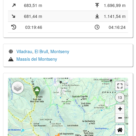
683,51 m
1.696,99 m
681,44 m
1.141,54 m
03:19:46
04:16:24
Viladrau
,
El Brull
,
Montseny
Massís del Montseny
13
+
−