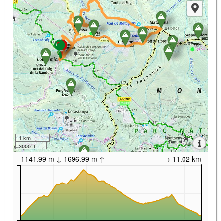
1 km
3000 ft
1141.99 m ↓ 1696.99 m ↑
→ 11.02 km