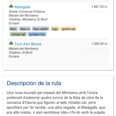
Matagalls
1.697,22 m
Sostre Comarcal d'Osona
Massís del Montseny
Viladrau
Montseny
El Brull
Europa
feec
feec-e
feec-ski50
icgc
promi-cat
comar-cat
solidari-fvo
Turó d'en Bessa
1.393,30 m
Massís del Montseny
Viladrau
El Brull
Europa
Descripción de la ruta
Una nova incursió pel massís del Montseny amb l'única
pretensió d'esborrar quatre turons de la llista de cims de la
comarca d'Osona que figuren al web mirador.cat, però
aprofitant per fer també, una altra vegada, el Matagalls, que
era allà mateix, o això semblava (déu-n'hi-do amb la pujada