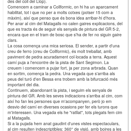
des del coll del Llop).
Comencem a caminar a Collformic, on hi ha un aparcament
habilitat, tot i que no per a molts cotxes (potser 15 com a
màxim), així que penso que és bona idea arribar-hi d'hora.
Per anar al cim del Matagalls no calen gaires explicacions, del
que es tracta és de seguir els senyals de pintura del GR 5-2,
encara que en el tram de bosc que s'ha de fer no siguin gaire
clars.
La cosa comença una mica seriosa. El sender, a partir d'una
creu de ferro (creu de Collformic), és molt treballat, amb
paviment de pedra acuradament col·locada a terra. Aquest
camí puja a l'encontre de la pista de Sant Segimon. La
creuem i comencem a pujar fort, ja per zona arbrada. Quan
en sortim, comença la pedra. Una vegada que s'arriba als
peus del turó d'en Bessa ens trobem amb la bifurcació més
important del dia.
Continuem, abandonant la pista, i seguim els senyals de
pintura del GR. Amb les seves indicacions s'arriba al cim, com
així ho fan les persones que m'acompanyen, però jo em
desvio del camí en diverses ocasions per fer els turons que
m'interessen. Una vegada els he "ratllat", tots plegats fem cim
al Matagalls.
Si a la pujada hem anat gaudint d'unes vistes espectaculars,
al cim resulten indescriptibles: 360° de visió, amb boires a les