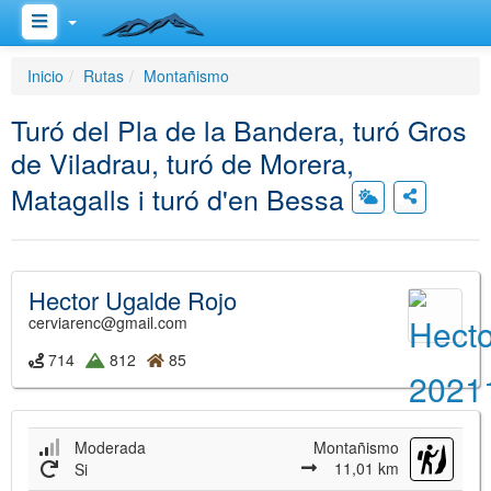
Inicio
Rutas
Montañismo
Turó del Pla de la Bandera, turó Gros
de Viladrau, turó de Morera,
Matagalls i turó d'en Bessa
Hector Ugalde Rojo
cerviarenc@gmail.com
714
812
85
Moderada
Montañismo
11,01 km
Si