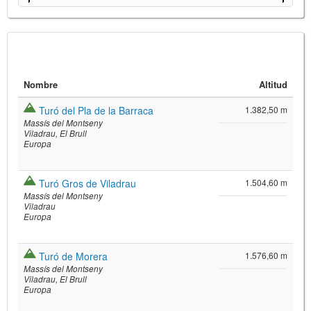
Nombre
Altitud
Turó del Pla de la Barraca
1.382,50 m
Massís del Montseny
Viladrau
El Brull
Europa
©
Leaflet
Turó Gros de Viladrau
1.504,60 m
JS library for interactive maps
Massís del Montseny
©
OpenStreetMap
,
OpenTopoMap
Viladrau
and its contributors
(
CC BY-SH 4.0
)
Europa
©
Institut Cartogràfic i Geològic de
Catalunya
(
CC BY-SH 4.0
)
Turó de Morera
1.576,60 m
Massís del Montseny
Viladrau
El Brull
Europa