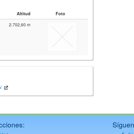
Altitud
Foto
2.702,60 m
y for interactive maps
,
OpenTopoMap
and its contributors
(
CC BY-SH 4.0
)
fic i Geològic de Catalunya
(
CC BY-SH 4.0
)
a/
cciones:
Síguen