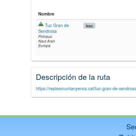
Nombre
Tuc Gran de
feec
Sendrosa
Pirineus
Naut Aran
Europa
©
Leaflet
JS librar
Descripción de la ruta
©
OpenStreetMap
©
Institut Cartogrà
https://reptesmuntanyencs.cat/tuc-gran-de-sendros
Se