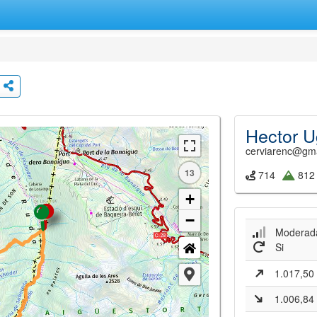
Hector U
cerviarenc@gm
13
714
812
+
−
Moderad
Si
1.017,50
1.006,84