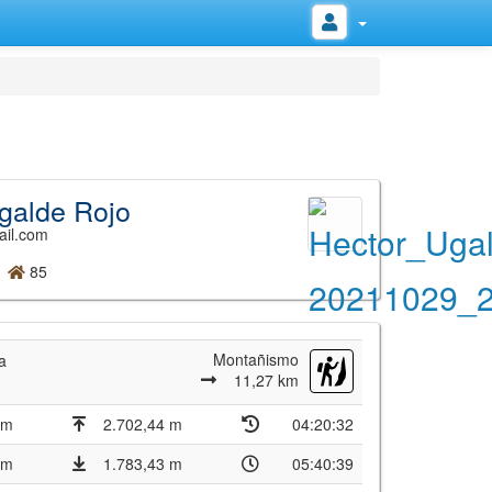
galde Rojo
ail.com
85
Montañismo
a
11,27 km
 m
2.702,44 m
04:20:32
 m
1.783,43 m
05:40:39