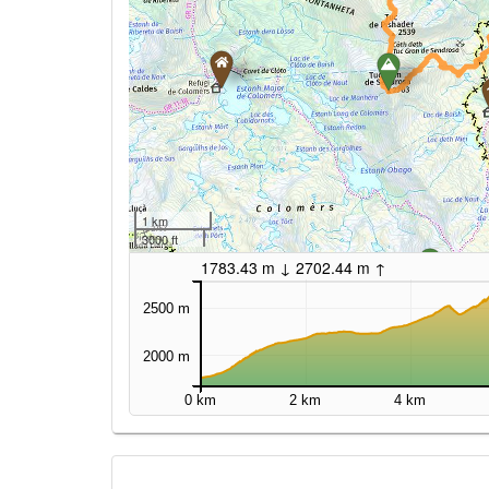
1 km
3000 ft
1783.43 m ↓ 2702.44 m ↑
2500 m
2000 m
0 km
2 km
4 km