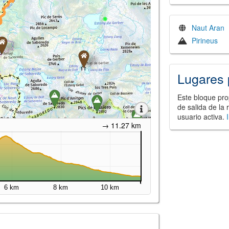
Naut Aran
Pirineus
Lugares 
Este bloque pro
de salida de la 
usuario activa.
→ 11.27 km
6 km
8 km
10 km