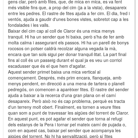
gens clar, però amb fites, que, de mica en mica, es va fent
més visible fins que, a prop del cim (ja a la vista), desapareix
entre les pedres. El rastre de fites ajuda a fer cim. El dia, fred i
ventós, ajuda a gaudir d'unes bones vistes, sobretot cap a les
fondalades i les valls.
Baixar del cim cap al coll de Claror és una mica menys
tranquil. Hi ha un sender que hi baixa, però s'ha de fer amb
molta calma i assegurant els passos. Hi ha un parell de bonys
rocosos on potser caldrà recolzar alguna vegada la mà,
encara que tan sols sigui per donar tranquil·litat. La part final
fins al coll és un passeig durant el qual ja es veu un corriol
escadusser que és el que hem d'agafar.
Aquest sender primet baixa una mica vertical al
començament. Després, més prim encara, flanqueja, amb
menys pendent, en direcció a una mena de tartera o planell
pedregós, on comencen a aparèixer fites. El rastre del sender
ajuda a baixar a la recerca d'una gran plana on el camí
desapareix. Però això no és cap problema, perquè es tracta
d'un terreny molt obert. Finalment, es tornen a veure fites
quan som a punt de travessar les aigües del torrent de Claror.
En aquest punt, es pot agafar el sender que torna al refugi
dels estanys de la Pera i tornar pel mateix camí de pujada o,
com en aquest cas, baixar pel sender que acompanya les
aigües del torrent. No hi ha senyalització, però sí fites