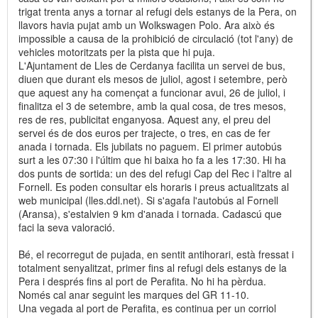
trigat trenta anys a tornar al refugi dels estanys de la Pera, on
llavors havia pujat amb un Wolkswagen Polo. Ara això és
impossible a causa de la prohibició de circulació (tot l'any) de
vehicles motoritzats per la pista que hi puja.
L'Ajuntament de Lles de Cerdanya facilita un servei de bus,
diuen que durant els mesos de juliol, agost i setembre, però
que aquest any ha començat a funcionar avui, 26 de juliol, i
finalitza el 3 de setembre, amb la qual cosa, de tres mesos,
res de res, publicitat enganyosa. Aquest any, el preu del
servei és de dos euros per trajecte, o tres, en cas de fer
anada i tornada. Els jubilats no paguem. El primer autobús
surt a les 07:30 i l'últim que hi baixa ho fa a les 17:30. Hi ha
dos punts de sortida: un des del refugi Cap del Rec i l'altre al
Fornell. Es poden consultar els horaris i preus actualitzats al
web municipal (lles.ddl.net). Si s'agafa l'autobús al Fornell
(Aransa), s'estalvien 9 km d'anada i tornada. Cadascú que
faci la seva valoració.
Bé, el recorregut de pujada, en sentit antihorari, està fressat i
totalment senyalitzat, primer fins al refugi dels estanys de la
Pera i després fins al port de Perafita. No hi ha pèrdua.
Només cal anar seguint les marques del GR 11-10.
Una vegada al port de Perafita, es continua per un corriol