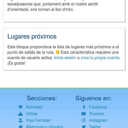
escadusseres que, juntament amb el nostre sentit
d'orientació, ens tornen al lloc d'inici.
Lugares próximos
Este bloque proporciona la lista de lugares más próximos a el
punto de salida de la ruta.
Esta característica requiere una
cuenta de usuario activa.
Inicia sesión
o
crea tu propia cuenta
.
¡Es gratis!
Secciones:
Síguenos en:
Actividad
Facebook
Cimas
Youtube
Vias Ferratas
Instagram
Albergues y refugios
Twitter