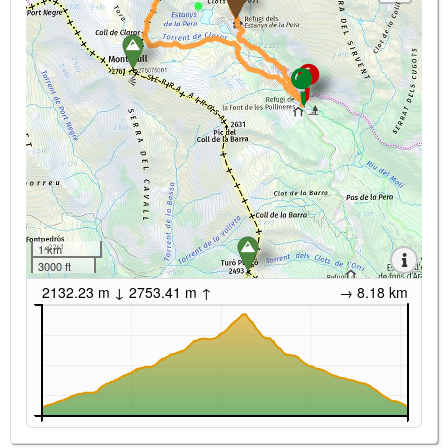
1 km
3000 ft
2132.23 m ↓ 2753.41 m ↑
→ 8.18 km