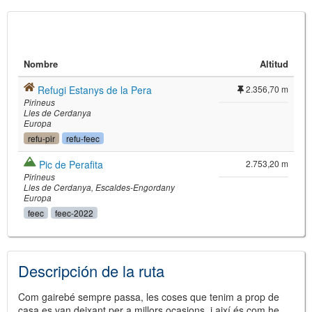
Nombre
Altitud
Refugi Estanys de la Pera
2.356,70 m
Pirineus
Lles de Cerdanya
Europa
refu-pir
refu-feec
©
Leaflet
Pic de Perafita
2.753,20 m
JS library for interactive maps
Pirineus
©
OpenStreetMap
,
OpenTopoMap
Lles de Cerdanya
Escaldes-Engordany
and its contributors
(
CC BY-SH 4.0
)
Europa
©
Institut Cartogràfic i Geològic de
feec
feec-2022
Catalunya
(
CC BY-SH 4.0
)
Descripción de la ruta
Com gairebé sempre passa, les coses que tenim a prop de
casa es van deixant per a millors ocasions, i així és com he