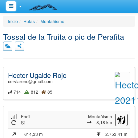
Inicio
Rutas
Montañismo
Tossal de la Truita o pic de Perafita
Hector Ugalde Rojo
cerviarenc@gmail.com
714
812
85
Fácil
Montañismo
8,18 km
Si
614,33 m
2.753,41 m