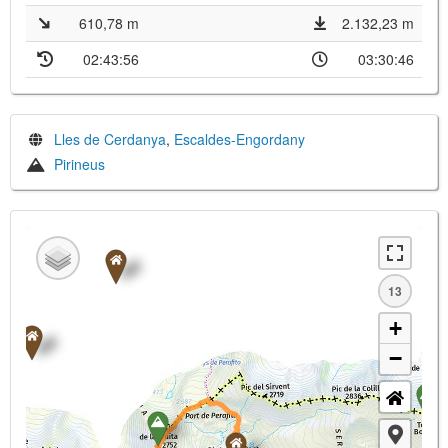
610,78 m
2.132,23 m
02:43:56
03:30:46
Lles de Cerdanya
,
Escaldes-Engordany
Pirineus
13
+
−