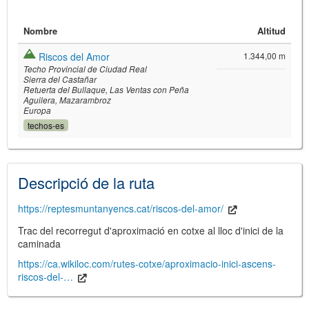
Nombre
Altitud
Riscos del Amor
1.344,00 m
Techo Provincial de Ciudad Real
Sierra del Castañar
Retuerta del Bullaque
Las Ventas con Peña
Aguilera
Mazarambroz
Europa
techos-es
©
Leaflet
JS library for interactive maps
©
OpenStreetMap
,
OpenTopoMap
and its contributors
(
CC BY-SH 4.0
)
©
Institut Cartogràfic i Geològic de
Descripció de la ruta
Catalunya
(
CC BY-SH 4.0
)
https://reptesmuntanyencs.cat/riscos-del-amor/
Trac del recorregut d'aproximació en cotxe al lloc d'inici de la
caminada
https://ca.wikiloc.com/rutes-cotxe/aproximacio-inici-ascens-
riscos-del-…