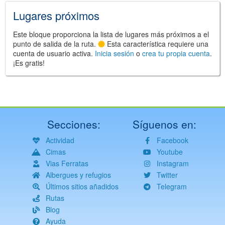
Lugares próximos
Este bloque proporciona la lista de lugares más próximos a el
punto de salida de la ruta.
Esta característica requiere una
cuenta de usuario activa.
Inicia sesión
o
crea tu propia cuenta
.
¡Es gratis!
Secciones:
Síguenos en:
Actividad
Facebook
Cimas
Youtube
Vias Ferratas
Instagram
Albergues y refugios
Twitter
Últimos sitios añadidos
Telegram
Rutas
Blog
Ayuda