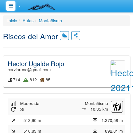
Inicio
Rutas
Montañismo
Riscos del Amor
Hector Ugalde Rojo
cerviarenc@gmail.com
714
812
85
Moderada
Montañismo
10,35 km
Si
513,90 m
1.370,58 m
510,83 m
892,81 m