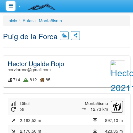
Inicio
Rutas
Montañismo
Puig de la Forca
Hector Ugalde Rojo
cerviarenc@gmail.com
714
812
85
Difícil
Montañismo
12,73 km
Si
2.163,52 m
897,10 m
2.170,50 m
423,35 m