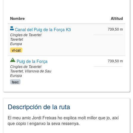
Nombre
Altitud
Canal del Puig de la Força K3
739,50 m
Cingles de Tavertet
Tavertet
Europa
vf-cat
©
Leaflet
Puig de la Força
739,50 m
JS library for interactive maps
Cingles de Tavertet
©
OpenStreetMap
,
OpenTopoMap
Tavertet
Vilanova de Sau
and its contributors
(
CC BY-SH 4.0
)
Europa
©
Institut Cartogràfic i Geològic de
feec
Catalunya
(
CC BY-SH 4.0
)
Descripción de la ruta
El meu amic Jordi Freixas ho explica molt millor que jo, així
que copio i enganxo la seva ressenya.