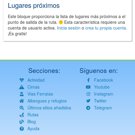
Lugares próximos
Este bloque proporciona la lista de lugares más próximos a el
punto de salida de la ruta.
Esta característica requiere una
cuenta de usuario activa.
Inicia sesión
o
crea tu propia cuenta
.
¡Es gratis!
Secciones:
Síguenos en:
Actividad
Facebook
Cimas
Youtube
Vias Ferratas
Instagram
Albergues y refugios
Twitter
Últimos sitios añadidos
Telegram
Rutas
Blog
Ayuda