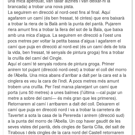
una mica aperduat, van tallar alzines i van deixar-hi la
brancada) a trobar una nova pista.
La seguirem en direcció al nord-oest fins al final. Aquí
agafarem un camí (és ben fressat, té cintes) que ens baixarà
a trobar la riera de la Balà amb la punta del pantà. Pujarem
riera amunt fins a trobar la llera del sot de la Bala, que baixa
amb una mica d’aigua. La seguirem en direcció a l’oest uns
pocs metres per voltar la petita bassa d’aigua i agafarem el
camí que puja en direcció al nord-est (és un camí dels de tota
la vida, ben fressat, té senyals de pintura groga) fins a trobar
la cruïlla del camí del Cingle.
Aquí el camí té senyals rodons de pintura groga. Primer
anirem tot pujant (direcció nord-oest) a trobar el coll del morro
de l’Abella. Una mica abans d’arribar a dalt per la cara est a la
cinglera es veu la cara de l’indi. A pocs metres més amunt
trobem una cruïlla. Per l’est marxa planejant un camí que
porta (uns 50 metres) a unes balmes (l’última —cal pujar un
metre a sobre del camí— és més gran que les primeres).
Retornarem al camí i arribarem a dalt del coll. Deixarem el
camí que puja en direcció nord i va a trobar la carretera de
Tavertet a sota la casa de la Perereda i anirem (direcció sud)
a la punta del morro de l’Abella. Un cop haver gaudit de les
seves vistes del pantà, dels cingles de Santa Cília, del salt de
Tirabous i dels cingles de la cara nord del Castell retornarem