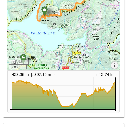
1 km
3000 ft
423.35 m ↓ 897.10 m ↑
→ 12.74 km