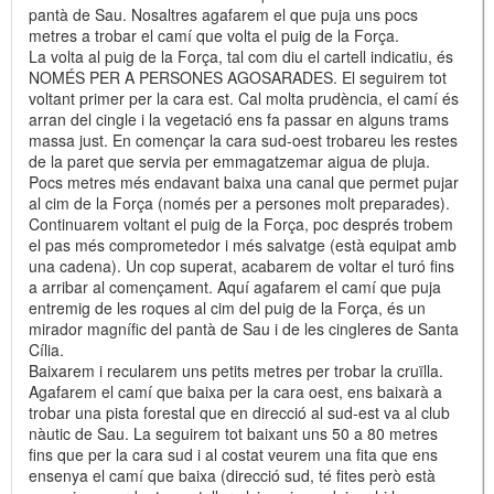
pantà de Sau. Nosaltres agafarem el que puja uns pocs
metres a trobar el camí que volta el puig de la Força.
La volta al puig de la Força, tal com diu el cartell indicatiu, és
NOMÉS PER A PERSONES AGOSARADES. El seguirem tot
voltant primer per la cara est. Cal molta prudència, el camí és
arran del cingle i la vegetació ens fa passar en alguns trams
massa just. En començar la cara sud-oest trobareu les restes
de la paret que servia per emmagatzemar aigua de pluja.
Pocs metres més endavant baixa una canal que permet pujar
al cim de la Força (només per a persones molt preparades).
Continuarem voltant el puig de la Força, poc després trobem
el pas més comprometedor i més salvatge (està equipat amb
una cadena). Un cop superat, acabarem de voltar el turó fins
a arribar al començament. Aquí agafarem el camí que puja
entremig de les roques al cim del puig de la Força, és un
mirador magnífic del pantà de Sau i de les cingleres de Santa
Cília.
Baixarem i recularem uns petits metres per trobar la cruïlla.
Agafarem el camí que baixa per la cara oest, ens baixarà a
trobar una pista forestal que en direcció al sud-est va al club
nàutic de Sau. La seguirem tot baixant uns 50 a 80 metres
fins que per la cara sud i al costat veurem una fita que ens
ensenya el camí que baixa (direcció sud, té fites però està