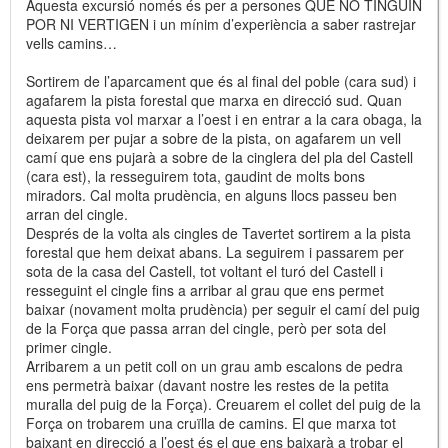
Aquesta excursió només és per a persones QUE NO TINGUIN
POR NI VERTIGEN i un mínim d’experiència a saber rastrejar
vells camins…
Sortirem de l’aparcament que és al final del poble (cara sud) i
agafarem la pista forestal que marxa en direcció sud. Quan
aquesta pista vol marxar a l’oest i en entrar a la cara obaga, la
deixarem per pujar a sobre de la pista, on agafarem un vell
camí que ens pujarà a sobre de la cinglera del pla del Castell
(cara est), la resseguirem tota, gaudint de molts bons
miradors. Cal molta prudència, en alguns llocs passeu ben
arran del cingle.
Després de la volta als cingles de Tavertet sortirem a la pista
forestal que hem deixat abans. La seguirem i passarem per
sota de la casa del Castell, tot voltant el turó del Castell i
resseguint el cingle fins a arribar al grau que ens permet
baixar (novament molta prudència) per seguir el camí del puig
de la Força que passa arran del cingle, però per sota del
primer cingle.
Arribarem a un petit coll on un grau amb escalons de pedra
ens permetrà baixar (davant nostre les restes de la petita
muralla del puig de la Força). Creuarem el collet del puig de la
Força on trobarem una cruïlla de camins. El que marxa tot
baixant en direcció a l’oest és el que ens baixarà a trobar el