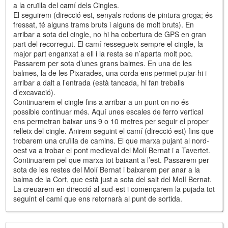
a la cruïlla del camí dels Cingles.
El seguirem (direcció est, senyals rodons de pintura groga; és
fressat, té alguns trams bruts i alguns de molt bruts). En
arribar a sota del cingle, no hi ha cobertura de GPS en gran
part del recorregut. El camí ressegueix sempre el cingle, la
major part enganxat a ell i la resta se n’aparta molt poc.
Passarem per sota d’unes grans balmes. En una de les
balmes, la de les Pixarades, una corda ens permet pujar-hi i
arribar a dalt a l’entrada (està tancada, hi fan treballs
d’excavació).
Continuarem el cingle fins a arribar a un punt on no és
possible continuar més. Aquí unes escales de ferro vertical
ens permetran baixar uns 9 o 10 metres per seguir el proper
relleix del cingle. Anirem seguint el camí (direcció est) fins que
trobarem una cruïlla de camins. El que marxa pujant al nord-
oest va a trobar el pont medieval del Molí Bernat i a Tavertet.
Continuarem pel que marxa tot baixant a l’est. Passarem per
sota de les restes del Molí Bernat i baixarem per anar a la
balma de la Cort, que està just a sota del salt del Molí Bernat.
La creuarem en direcció al sud-est i començarem la pujada tot
seguint el camí que ens retornarà al punt de sortida.