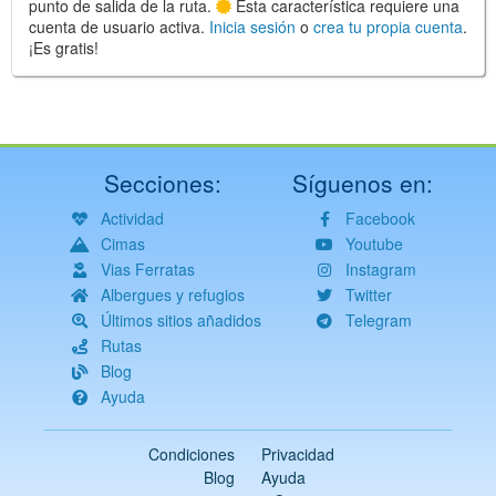
punto de salida de la ruta.
Esta característica requiere una
cuenta de usuario activa.
Inicia sesión
o
crea tu propia cuenta
.
¡Es gratis!
Secciones:
Síguenos en:
Actividad
Facebook
Cimas
Youtube
Vias Ferratas
Instagram
Albergues y refugios
Twitter
Últimos sitios añadidos
Telegram
Rutas
Blog
Ayuda
Condiciones
Privacidad
Blog
Ayuda