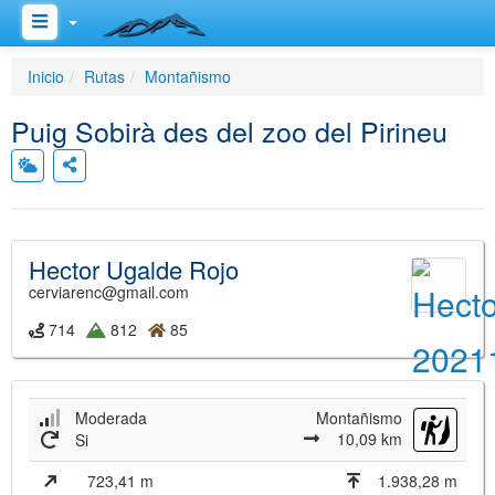
Inicio
Rutas
Montañismo
Puig Sobirà des del zoo del Pirineu
Hector Ugalde Rojo
cerviarenc@gmail.com
714
812
85
Moderada
Montañismo
10,09 km
Si
723,41 m
1.938,28 m