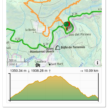
500 m
2000 ft
1350.34 m ↓ 1938.28 m ↑
→ 10.09 km