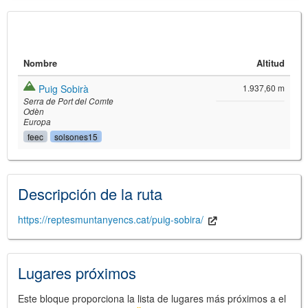
Nombre
Altitud
Puig Sobirà
1.937,60 m
Serra de Port del Comte
Odèn
Europa
feec
solsones15
©
Leaflet
JS library for interactive maps
©
OpenStreetMap
,
OpenTopoMap
Descripción de la ruta
and its contributors
(
CC BY-SH 4.0
)
©
Institut Cartogràfic i Geològic de
Catalunya
(
CC BY-SH 4.0
)
https://reptesmuntanyencs.cat/puig-sobira/
Lugares próximos
Este bloque proporciona la lista de lugares más próximos a el