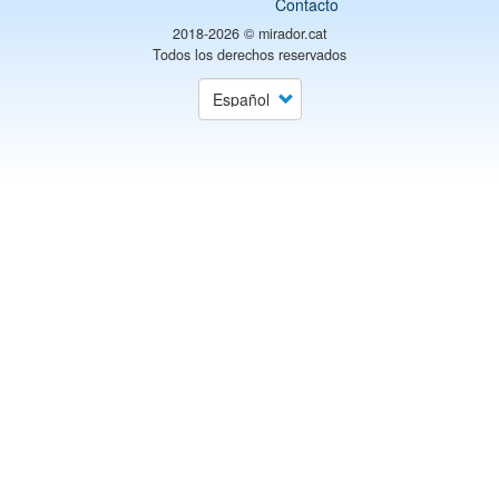
Contacto
2018-2026 ©
mirador.cat
Todos los derechos reservados
Select
your
language