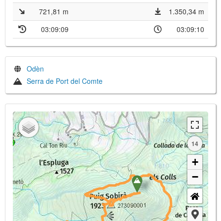
721,81 m
1.350,34 m
03:09:09
03:09:10
Odèn
Serra de Port del Comte
14
+
−