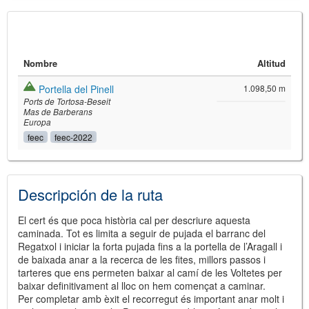
Nombre
Altitud
Portella del Pinell
1.098,50 m
Ports de Tortosa-Beseit
Mas de Barberans
Europa
feec
feec-2022
©
Leaflet
JS library for interactive maps
©
OpenStreetMap
,
OpenTopoMap
Descripción de la ruta
and its contributors
(
CC BY-SH 4.0
)
©
Institut Cartogràfic i Geològic de
Catalunya
(
CC BY-SH 4.0
)
El cert és que poca història cal per descriure aquesta
caminada. Tot es limita a seguir de pujada el barranc del
Regatxol i iniciar la forta pujada fins a la portella de l’Aragall i
de baixada anar a la recerca de les fites, millors passos i
tarteres que ens permeten baixar al camí de les Voltetes per
baixar definitivament al lloc on hem començat a caminar.
Per completar amb èxit el recorregut és important anar molt i