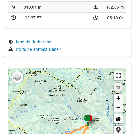
810,01 m
402,65 m
03:37:57
05:18:04
Mas de Barberans
Ports de Tortosa-Beseit
13
+
−