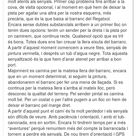
molt atents als senyals. Primer cap problema fins arribar a la
cova, de visita opcional, i al moment en què hem de deixar la
pista per agafar una altra per la nostra esquerra, més
precària, que és la que baixa al barranc del Regatxol.
Encara sense dubtes substancials arribem a un primer lloc on
tenim dues opcions: tenim un sender per la dreta i la pista por
on caminem, que continua recte. Qualsevol opció que es triï
és bona. Totes dues ens fan creuar la llera eixuta del barranc.
A partir d’aquest moment comencem a veure fites, senyals de
pintura vermella, i després un tub d’aigua negre. Tota aquesta
senyalització és la que hem d’anar atenet per arribar a bon
port.
Majorment es camina per la mateixa llera del barranc, encara
que en un moment determinat, si seguim la pintura,
abandonarem el barranc per fer una mena de llaçada. Si es
continua per la mateixa llera s’arriba al mateix lloc, però
desconec la qualitat del terreny. Pel sender pintat es camina
molt bé. Per un costat o per l’altre pugem a un lloc on hem de
deixar el barranc pel marge dret.
A partir d’aquest punt el camí és fa molt perdedor i els senyals
són difícils de veure. Amb paciència i orientació, i amb el tub-
canonada, ens en sortim. Encara hi tindrem temps per a més
“aventures” perquè remuntem més del compte la barrancada i
tornem a perdre els senyals. De nou tirem d’orientació i GPS