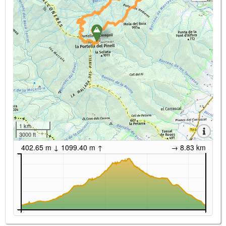
1 km
3000 ft
402.65 m ↓ 1099.40 m ↑
→ 8.83 km