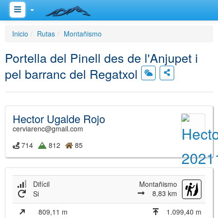
Inicio
Rutas
Montañismo
Portella del Pinell des de l'Anjupet i
pel barranc del Regatxol
Hector Ugalde Rojo
cerviarenc@gmail.com
714
812
85
Difícil
Montañismo
8,83 km
Si
809,11 m
1.099,40 m