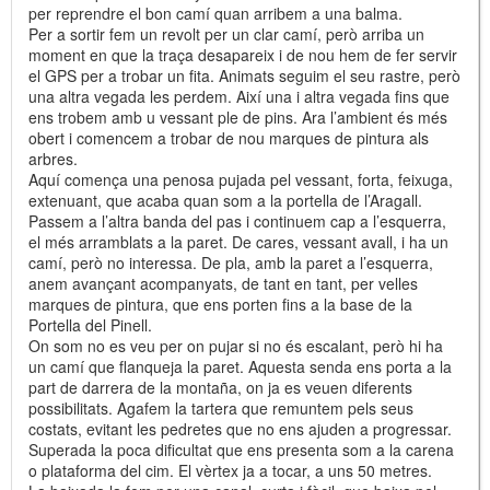
per reprendre el bon camí quan arribem a una balma.
Per a sortir fem un revolt per un clar camí, però arriba un
moment en que la traça desapareix i de nou hem de fer servir
el GPS per a trobar un fita. Animats seguim el seu rastre, però
una altra vegada les perdem. Així una i altra vegada fins que
ens trobem amb u vessant ple de pins. Ara l’ambient és més
obert i comencem a trobar de nou marques de pintura als
arbres.
Aquí comença una penosa pujada pel vessant, forta, feixuga,
extenuant, que acaba quan som a la portella de l’Aragall.
Passem a l’altra banda del pas i continuem cap a l’esquerra,
el més arramblats a la paret. De cares, vessant avall, i ha un
camí, però no interessa. De pla, amb la paret a l’esquerra,
anem avançant acompanyats, de tant en tant, per velles
marques de pintura, que ens porten fins a la base de la
Portella del Pinell.
On som no es veu per on pujar si no és escalant, però hi ha
un camí que flanqueja la paret. Aquesta senda ens porta a la
part de darrera de la montaña, on ja es veuen diferents
possibilitats. Agafem la tartera que remuntem pels seus
costats, evitant les pedretes que no ens ajuden a progressar.
Superada la poca dificultat que ens presenta som a la carena
o plataforma del cim. El vèrtex ja a tocar, a uns 50 metres.