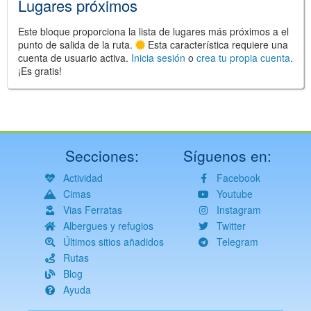
Lugares próximos
Este bloque proporciona la lista de lugares más próximos a el
punto de salida de la ruta.
Esta característica requiere una
cuenta de usuario activa.
Inicia sesión
o
crea tu propia cuenta
.
¡Es gratis!
Secciones:
Síguenos en:
Actividad
Facebook
Cimas
Youtube
Vias Ferratas
Instagram
Albergues y refugios
Twitter
Últimos sitios añadidos
Telegram
Rutas
Blog
Ayuda