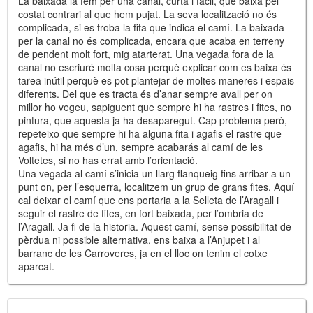
La baixada la fem per una canal, curta i fàcil, que baixa pel
costat contrari al que hem pujat. La seva localització no és
complicada, si es troba la fita que indica el camí. La baixada
per la canal no és complicada, encara que acaba en terreny
de pendent molt fort, mig atarterat. Una vegada fora de la
canal no escriuré molta cosa perquè explicar com es baixa és
tarea inútil perquè es pot plantejar de moltes maneres i espais
diferents. Del que es tracta és d’anar sempre avall per on
millor ho vegeu, sapiguent que sempre hi ha rastres i fites, no
pintura, que aquesta ja ha desaparegut. Cap problema però,
repeteixo que sempre hi ha alguna fita i agafis el rastre que
agafis, hi ha més d’un, sempre acabarás al camí de les
Voltetes, si no has errat amb l’orientació.
Una vegada al camí s’inicia un llarg flanqueig fins arribar a un
punt on, per l’esquerra, localitzem un grup de grans fites. Aquí
cal deixar el camí que ens portaria a la Selleta de l’Aragall i
seguir el rastre de fites, en fort baixada, per l’ombria de
l’Aragall. Ja fi de la historia. Aquest camí, sense possibilitat de
pèrdua ni possible alternativa, ens baixa a l’Anjupet i al
barranc de les Carroveres, ja en el lloc on tenim el cotxe
aparcat.