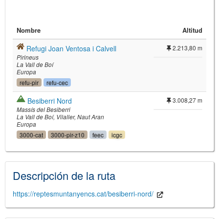
Nombre
Altitud
Refugi Joan Ventosa i Calvell
2.213,80 m
Pirineus
La Vall de Boí
Europa
refu-pir
refu-cec
©
Leaflet
Besiberri Nord
3.008,27 m
JS library for interactive maps
Massís del Besiberri
©
OpenStreetMap
,
OpenTopoMap
La Vall de Boí
Vilaller
Naut Aran
and its contributors
(
CC BY-SH 4.0
)
Europa
©
Institut Cartogràfic i Geològic de
3000-cat
3000-pir-z10
feec
icgc
Catalunya
(
CC BY-SH 4.0
)
Descripción de la ruta
https://reptesmuntanyencs.cat/besiberri-nord/