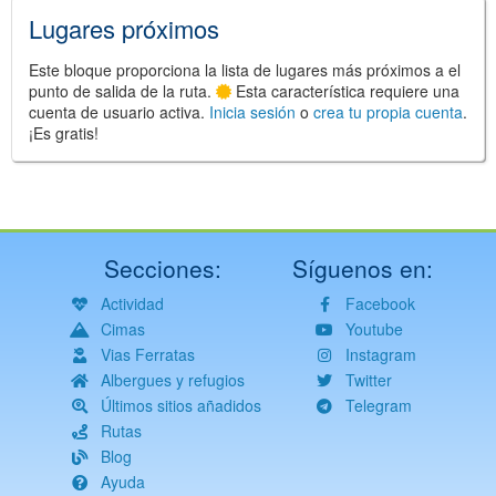
Lugares próximos
Este bloque proporciona la lista de lugares más próximos a el
punto de salida de la ruta.
Esta característica requiere una
cuenta de usuario activa.
Inicia sesión
o
crea tu propia cuenta
.
¡Es gratis!
Secciones:
Síguenos en:
Actividad
Facebook
Cimas
Youtube
Vias Ferratas
Instagram
Albergues y refugios
Twitter
Últimos sitios añadidos
Telegram
Rutas
Blog
Ayuda