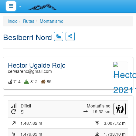
Inicio
Rutas
Montañismo
Besiberri Nord
Hector Ugalde Rojo
cerviarenc@gmail.com
714
812
85
Difícil
Montañismo
19,32 km
Si
1.487,82 m
3.007,72 m
1.479,85 m
1.733,10 m