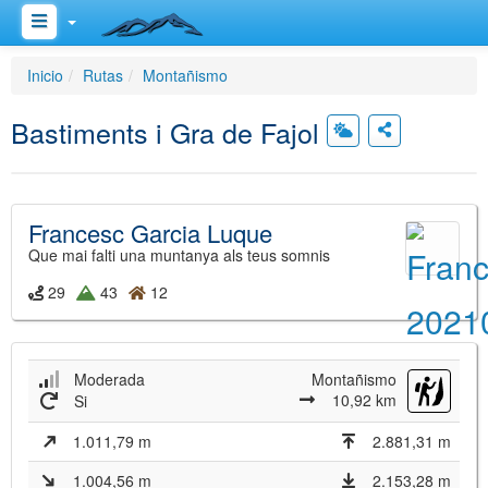
Inicio
Rutas
Montañismo
Bastiments i Gra de Fajol
Francesc Garcia Luque
Que mai falti una muntanya als teus somnis
29
43
12
Moderada
Montañismo
10,92 km
Si
1.011,79 m
2.881,31 m
1.004,56 m
2.153,28 m