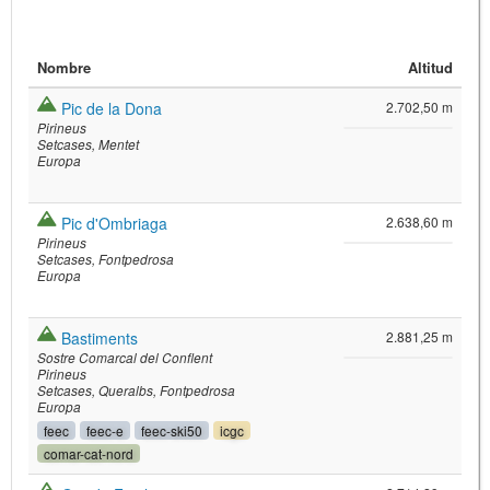
Nombre
Altitud
Pic de la Dona
2.702,50 m
Pirineus
Setcases
Mentet
Europa
©
Leaflet
Pic d'Ombriaga
2.638,60 m
JS library for interactive maps
Pirineus
©
OpenStreetMap
,
OpenTopoMap
Setcases
Fontpedrosa
and its contributors
(
CC BY-SH 4.0
)
Europa
©
Institut Cartogràfic i Geològic de
Catalunya
(
CC BY-SH 4.0
)
Bastiments
2.881,25 m
Sostre Comarcal del Conflent
Pirineus
Setcases
Queralbs
Fontpedrosa
Europa
feec
feec-e
feec-ski50
icgc
comar-cat-nord