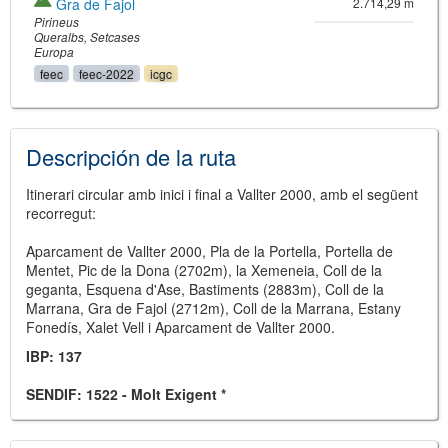
Gra de Fajol
2.714,29 m
Pirineus
Queralbs
Setcases
Europa
feec
feec-2022
icgc
Descripción de la ruta
Itinerari circular amb inici i final a Vallter 2000, amb el següent
recorregut:
Aparcament de Vallter 2000, Pla de la Portella, Portella de
Mentet, Pic de la Dona (2702m), la Xemeneia, Coll de la
geganta, Esquena d'Ase, Bastiments (2883m), Coll de la
Marrana, Gra de Fajol (2712m), Coll de la Marrana, Estany
Fonedís, Xalet Vell i Aparcament de Vallter 2000.
IBP: 137
SENDIF: 1522 - Molt Exigent *