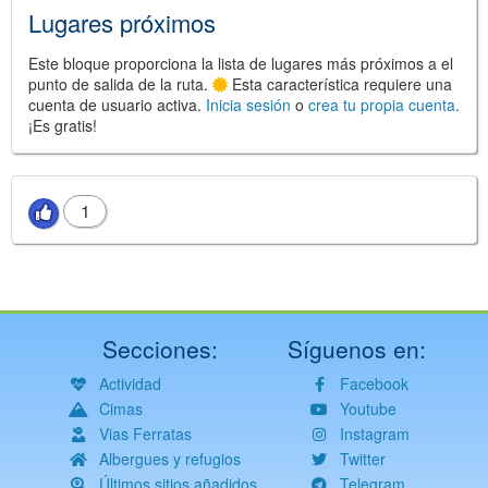
Lugares próximos
Este bloque proporciona la lista de lugares más próximos a el
punto de salida de la ruta.
Esta característica requiere una
cuenta de usuario activa.
Inicia sesión
o
crea tu propia cuenta
.
¡Es gratis!
1
Secciones:
Síguenos en:
Actividad
Facebook
Cimas
Youtube
Vias Ferratas
Instagram
Albergues y refugios
Twitter
Últimos sitios añadidos
Telegram