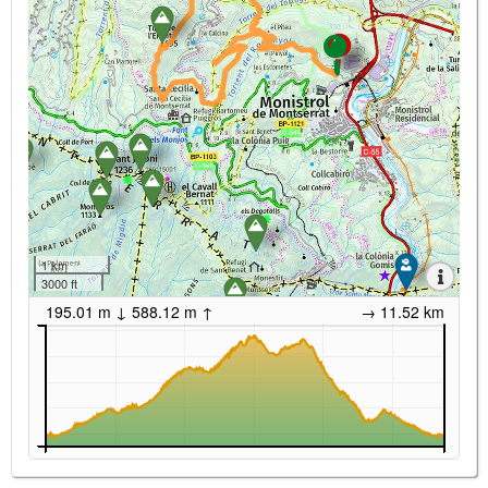
1 km
3000 ft
195.01 m ↓ 588.12 m ↑
→ 11.52 km