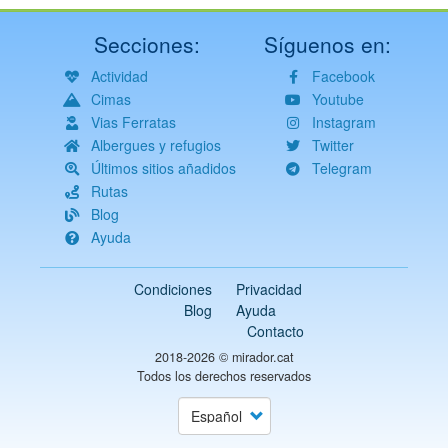
Secciones:
Síguenos en:
Actividad
Facebook
Cimas
Youtube
Vias Ferratas
Instagram
Albergues y refugios
Twitter
Últimos sitios añadidos
Telegram
Rutas
Blog
Ayuda
Condiciones
Privacidad
Blog
Ayuda
Contacto
2018-2026 ©
mirador.cat
Todos los derechos reservados
Select
your
language