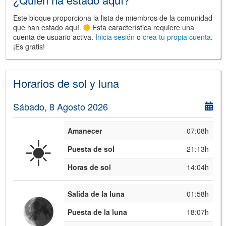
Este bloque proporciona la lista de miembros de la comunidad
que han estado aquí.
Esta característica requiere una
cuenta de usuario activa.
Inicia sesión
o
crea tu propia cuenta
.
¡Es gratis!
©
Leaflet
JS library for interactive maps
©
OpenStreetMap
,
OpenTopoMap
and its contributors
(
CC BY-SH 4.0
)
Horarios de sol y luna
©
Institut Cartogràfic i Geològic de
Catalunya
(
CC BY-SH 4.0
)
Sábado, 8 Agosto 2026
Amanecer
07:08h
☀️
Puesta de sol
21:13h
Horas de sol
14:04h
Salida de la luna
01:58h
Puesta de la luna
18:07h