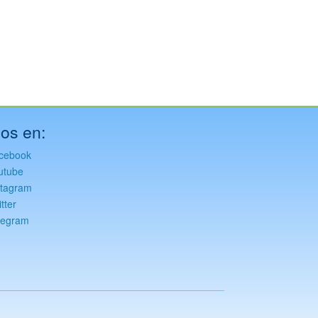
os en:
cebook
utube
stagram
tter
legram