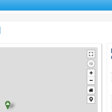
12
+
−