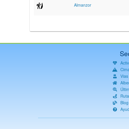
Almanzor
Se
Acti
Cim
Vias
Albe
Últi
Ruta
Blog
Ayu