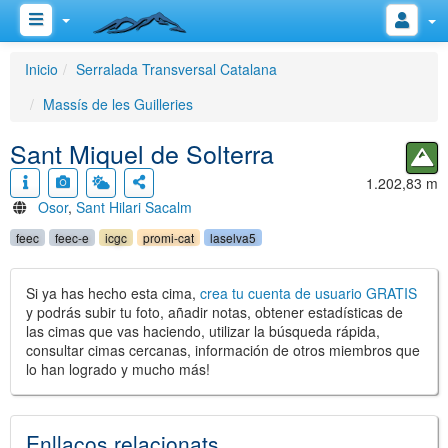
Inicio
Serralada Transversal Catalana
Massís de les Guilleries
Sant Miquel de Solterra
1.202,83 m
Osor
,
Sant Hilari Sacalm
feec
feec-e
icgc
promi-cat
laselva5
Si ya has hecho esta cima,
crea tu cuenta de usuario GRATIS
y podrás subir tu foto, añadir notas, obtener estadísticas de
las cimas que vas haciendo, utilizar la búsqueda rápida,
consultar cimas cercanas, información de otros miembros que
lo han logrado y mucho más!
Enllaços relacionats