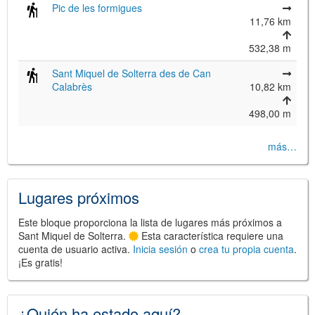
Pic de les formigues
11,76 km
532,38 m
Sant Miquel de Solterra des de Can
Calabrès
10,82 km
©
Leaflet
JS library for interactive maps
498,00 m
©
OpenStreetMap
,
OpenTopoMap
and its contributors
(
CC BY-SH 4.0
)
©
Institut Cartogràfic i Geològic de
más…
Catalunya
(
CC BY-SH 4.0
)
Lugares próximos
Este bloque proporciona la lista de lugares más próximos a
Sant Miquel de Solterra.
Esta característica requiere una
cuenta de usuario activa.
Inicia sesión
o
crea tu propia cuenta
.
¡Es gratis!
¿Quién ha estado aquí?