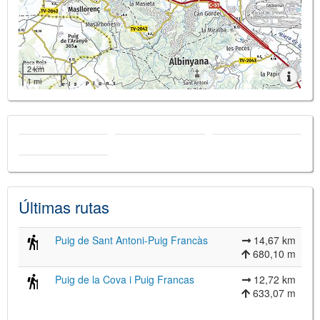
2 km
1 mi
Últimas rutas
Puig de Sant Antoni-Puig Francàs
14,67 km
680,10 m
Puig de la Cova i Puig Francas
12,72 km
633,07 m