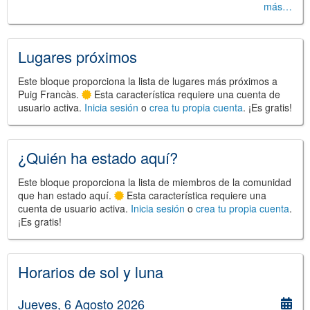
más…
Lugares próximos
©
Leaflet
JS library for interactive maps
©
OpenStreetMap
,
OpenTopoMap
Este bloque proporciona la lista de lugares más próximos a
and its contributors
(
CC BY-SH 4.0
)
Puig Francàs.
Esta característica requiere una cuenta de
©
Institut Cartogràfic i Geològic de
usuario activa.
Inicia sesión
o
crea tu propia cuenta
. ¡Es gratis!
Catalunya
(
CC BY-SH 4.0
)
¿Quién ha estado aquí?
Este bloque proporciona la lista de miembros de la comunidad
que han estado aquí.
Esta característica requiere una
cuenta de usuario activa.
Inicia sesión
o
crea tu propia cuenta
.
¡Es gratis!
Horarios de sol y luna
Jueves, 6 Agosto 2026