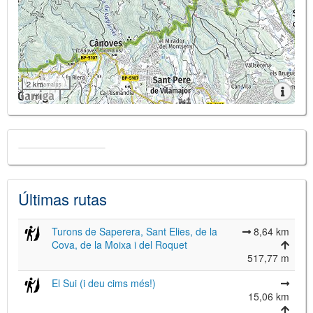
2 km
1 mi
Últimas rutas
Turons de Saperera, Sant Elies, de la
8,64 km
Cova, de la Moixa i del Roquet
517,77 m
El Sui (i deu cims més!)
15,06 km