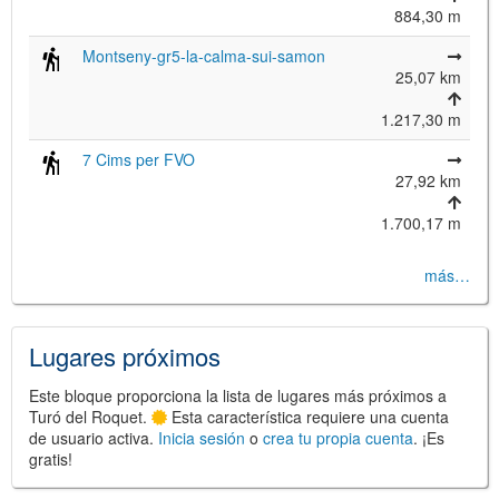
884,30 m
Montseny-gr5-la-calma-sui-samon
25,07 km
©
Leaflet
1.217,30 m
JS library for interactive maps
©
OpenStreetMap
,
OpenTopoMap
7 Cims per FVO
and its contributors
(
CC BY-SH 4.0
)
27,92 km
©
Institut Cartogràfic i Geològic de
Catalunya
(
CC BY-SH 4.0
)
1.700,17 m
más…
Lugares próximos
Este bloque proporciona la lista de lugares más próximos a
Turó del Roquet.
Esta característica requiere una cuenta
de usuario activa.
Inicia sesión
o
crea tu propia cuenta
. ¡Es
gratis!