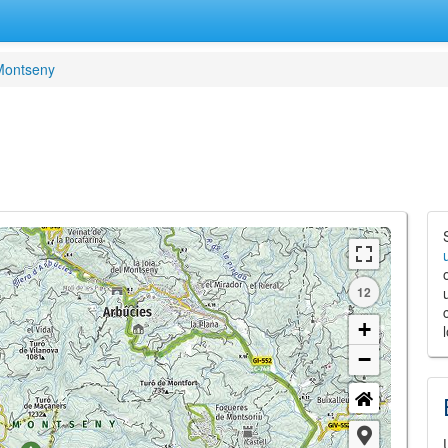
Montseny
12
+
−