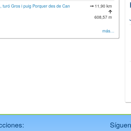
s, turó Gros i puig Porquer des de Can
11,90 km
608,57 m
más…
©
Leaflet
JS library for interactive maps
©
OpenStreetMap
,
OpenTopoMap
and its contributors
(
CC BY-SH 4.0
)
©
Institut Cartogràfic i Geològic de Catalunya
(
CC BY-SH 4.0
)
cciones:
Síguen