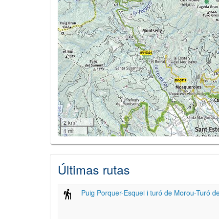
2 km
1 mi
Últimas rutas
Puig Porquer-Esquei i turó de Morou-Turó d