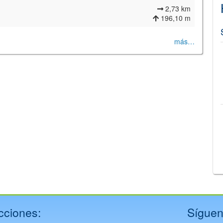
2,73 km
196,10 m
más…
©
Leaflet
JS library for interactive maps
©
OpenStreetMap
,
OpenTopoMap
and its contributors
(
CC BY-SH 4.0
)
©
Institut Cartogràfic i Geològic de Catalunya
(
CC BY-SH 4.0
)
cciones:
Síguen