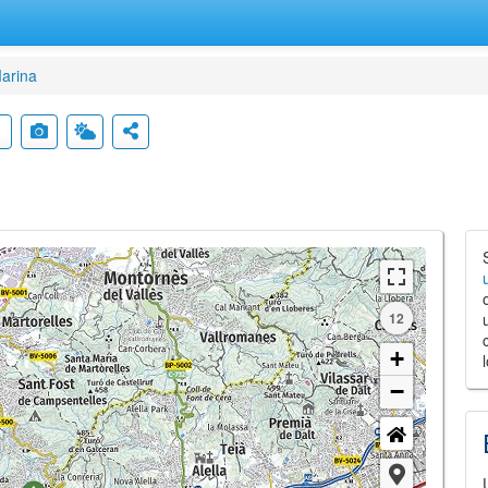
arina
12
+
−