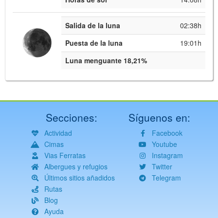
Salida de la luna
02:38h
Puesta de la luna
19:01h
Luna menguante 18,21%
Secciones:
Síguenos en:
Actividad
Facebook
Cimas
Youtube
Vias Ferratas
Instagram
Albergues y refugios
Twitter
Últimos sitios añadidos
Telegram
Rutas
Blog
Ayuda