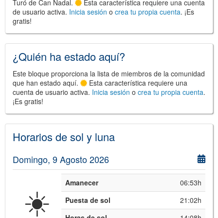
Turó de Can Nadal.
Esta característica requiere una cuenta
de usuario activa.
Inicia sesión
o
crea tu propia cuenta
. ¡Es
gratis!
©
Leaflet
¿Quién ha estado aquí?
JS library for interactive maps
©
OpenStreetMap
,
OpenTopoMap
and its contributors
Este bloque proporciona la lista de miembros de la comunidad
(
CC BY-SH 4.0
)
©
Institut Cartogràfic i Geològic de
que han estado aquí.
Esta característica requiere una
Catalunya
(
CC BY-SH 4.0
)
cuenta de usuario activa.
Inicia sesión
o
crea tu propia cuenta
.
¡Es gratis!
Horarios de sol y luna
Domingo, 9 Agosto 2026
Amanecer
06:53h
☀️
Puesta de sol
21:02h
Horas de sol
14:08h