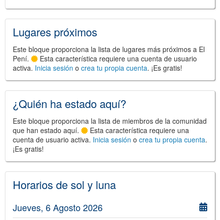
Lugares próximos
©
Leaflet
JS library for interactive maps
Este bloque proporciona la lista de lugares más próximos a El
©
OpenStreetMap
,
OpenTopoMap
Pení.
Esta característica requiere una cuenta de usuario
and its contributors
(
CC BY-SH 4.0
)
activa.
Inicia sesión
o
crea tu propia cuenta
. ¡Es gratis!
©
Institut Cartogràfic i Geològic de
Catalunya
(
CC BY-SH 4.0
)
¿Quién ha estado aquí?
Este bloque proporciona la lista de miembros de la comunidad
que han estado aquí.
Esta característica requiere una
cuenta de usuario activa.
Inicia sesión
o
crea tu propia cuenta
.
¡Es gratis!
Horarios de sol y luna
Jueves, 6 Agosto 2026