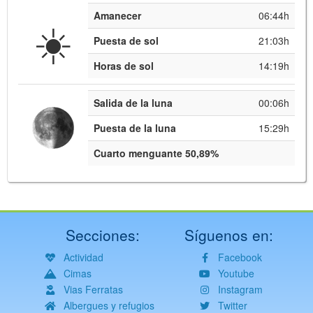
Amanecer
06:44h
☀️
Puesta de sol
21:03h
Horas de sol
14:19h
Salida de la luna
00:06h
Puesta de la luna
15:29h
Cuarto menguante 50,89%
Secciones:
Síguenos en:
Actividad
Facebook
Cimas
Youtube
Vias Ferratas
Instagram
Albergues y refugios
Twitter