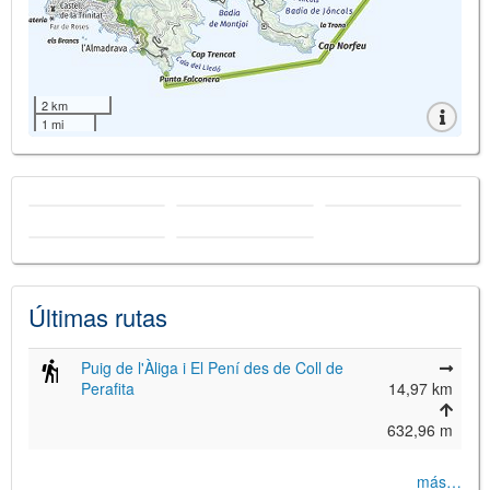
2 km
1 mi
Últimas rutas
Puig de l'Àliga i El Pení des de Coll de
Perafita
14,97 km
632,96 m
más…