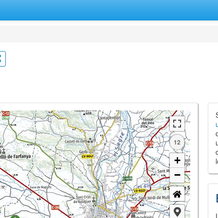
12
+
−