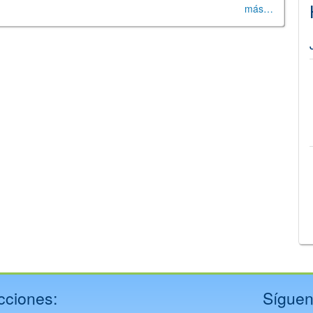
más…
©
Leaflet
JS library for interactive maps
©
OpenStreetMap
,
OpenTopoMap
and its contributors
(
CC BY-SH 4.0
)
©
Institut Cartogràfic i Geològic de Catalunya
(
CC BY-SH 4.0
)
cciones:
Síguen