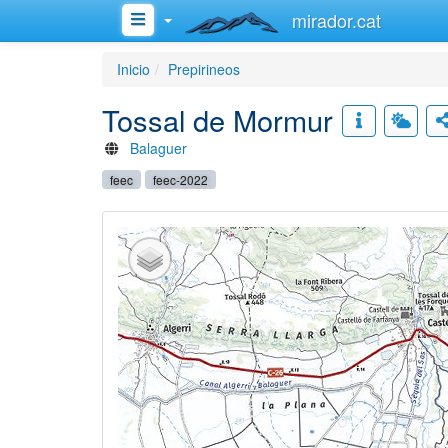
mirador.cat
Inicio
Prepirineos
Tossal de Mormur
Balaguer
feec
feec-2022