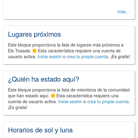
más…
©
Leaflet
JS library for interactive maps
Lugares próximos
©
OpenStreetMap
,
OpenTopoMap
and its contributors
(
CC BY-SH 4.0
)
©
Institut Cartogràfic i Geològic de
Este bloque proporciona la lista de lugares más próximos a
Catalunya
(
CC BY-SH 4.0
)
Els Tossals.
Esta característica requiere una cuenta de
usuario activa.
Inicia sesión
o
crea tu propia cuenta
. ¡Es gratis!
¿Quién ha estado aquí?
Este bloque proporciona la lista de miembros de la comunidad
que han estado aquí.
Esta característica requiere una
cuenta de usuario activa.
Inicia sesión
o
crea tu propia cuenta
.
¡Es gratis!
Horarios de sol y luna