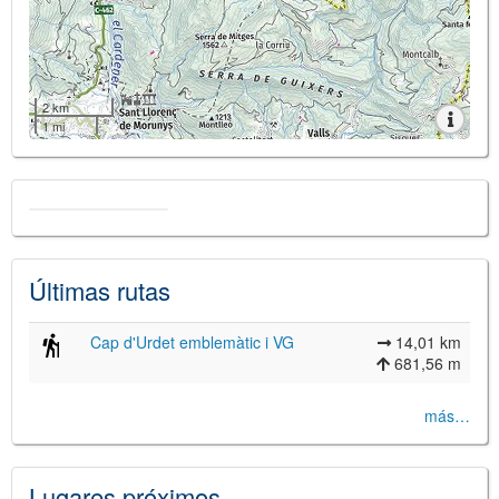
2 km
1 mi
Últimas rutas
Cap d'Urdet emblemàtic i VG
14,01 km
681,56 m
más…
Lugares próximos