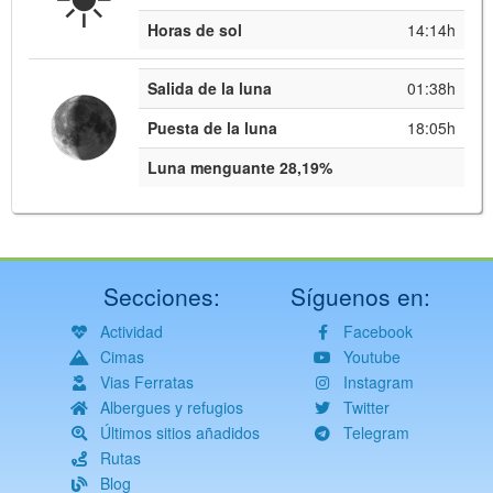
Horas de sol
14:14h
Salida de la luna
01:38h
Puesta de la luna
18:05h
Luna menguante 28,19%
Secciones:
Síguenos en:
Actividad
Facebook
Cimas
Youtube
Vias Ferratas
Instagram
Albergues y refugios
Twitter
Últimos sitios añadidos
Telegram
Rutas
Blog