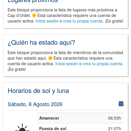
Este bloque proporciona la lista de lugares más próximos a
Cap d'Urdet.
Esta característica requiere una cuenta de
usuario activa.
Inicia sesión
o
crea tu propia cuenta
. ¡Es gratis!
©
Leaflet
JS library for interactive maps
©
OpenStreetMap
,
OpenTopoMap
and its contributors
(
CC BY-SH 4.0
)
¿Quién ha estado aquí?
©
Institut Cartogràfic i Geològic de
Catalunya
(
CC BY-SH 4.0
)
Este bloque proporciona la lista de miembros de la comunidad
que han estado aquí.
Esta característica requiere una
cuenta de usuario activa.
Inicia sesión
o
crea tu propia cuenta
.
¡Es gratis!
Horarios de sol y luna
Sábado, 8 Agosto 2026
Amanecer
06:53h
☀️
Puesta de sol
21:07h