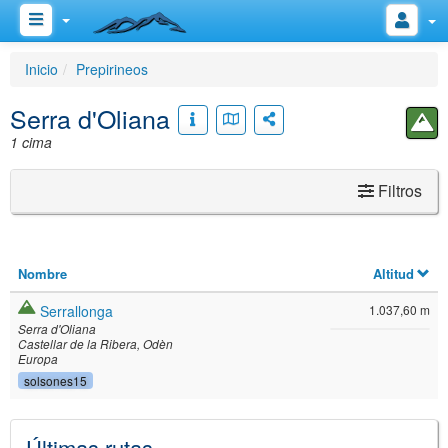
Inicio
Prepirineos
Serra d'Oliana
1 cima
Filtros
Nombre
Altitud
Serrallonga
1.037,60 m
Serra d'Oliana
Castellar de la Ribera
Odèn
Europa
solsones15
Últimas rutas