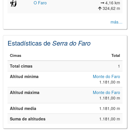
O Faro
4,16 km
324,62 m
más…
Estadísticas de
Serra do Faro
©
Leaflet
Cimas
Total
JS library for interactive maps
©
OpenStreetMap
,
OpenTopoMap
Total cimas
1
and its contributors
(
CC BY-SH 4.0
)
©
Institut Cartogràfic i Geològic de
Altitud mínima
Monte do Faro
Catalunya
(
CC BY-SH 4.0
)
1.181,00 m
Altitud máxima
Monte do Faro
1.181,00 m
Altitud media
1.181,00 m
Suma de altitudes
1.181,00 m