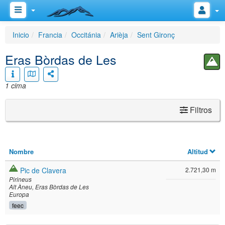
Inicio
Francia
Occitánia
Arièja
Sent Gironç
Eras Bòrdas de Les
1 cima
Filtros
Nombre
Altitud
Pic de Clavera
2.721,30 m
Pirineus
Alt Àneu
Eras Bòrdas de Les
Europa
feec