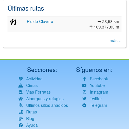
Últimas rutas
Pic de Clavera
23,58 km
109.377,03 m
más…
Secciones:
Síguenos en:
Actividad
Facebook
Cimas
Youtube
Vias Ferratas
Instagram
Albergues y refugios
Twitter
Últimos sitios añadidos
Telegram
Rutas
Blog
Ayuda