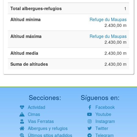
Total albergues-refugios
1
Altitud mínima
Refuge du Maupas
2.430,00 m
Altitud máxima
Refuge du Maupas
2.430,00 m
Altitud media
2.430,00 m
Suma de altitudes
2.430,00 m
Secciones:
Síguenos en:
Actividad
Facebook
Cimas
Youtube
Vias Ferratas
Instagram
Albergues y refugios
Twitter
Últimos sitios añadidos
Telegram