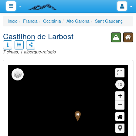
Inicio
Francia
Occitánia
Alto Garona
Sent Gaudenç
Castilhon de Larbost
7 cimas, 1 albergue-refugio
13
+
−