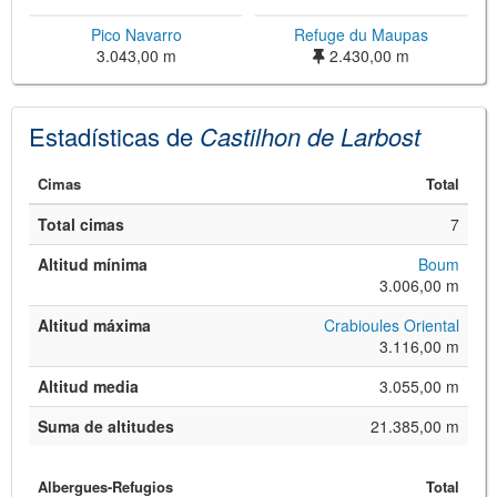
Pico Navarro
Refuge du Maupas
3.043,00 m
2.430,00 m
Estadísticas de
Castilhon de Larbost
Cimas
Total
Total cimas
7
©
Leaflet
JS library for interactive maps
Altitud mínima
Boum
©
OpenStreetMap
,
OpenTopoMap
3.006,00 m
and its contributors
(
CC BY-SH 4.0
)
©
Institut Cartogràfic i Geològic de
Altitud máxima
Crabioules Oriental
Catalunya
(
CC BY-SH 4.0
)
3.116,00 m
Altitud media
3.055,00 m
Suma de altitudes
21.385,00 m
Albergues-Refugios
Total