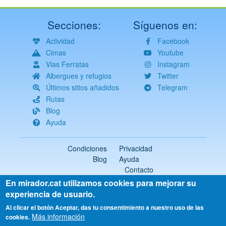
Secciones:
Síguenos en:
Actividad
Facebook
Cimas
Youtube
Vias Ferratas
Instagram
Albergues y refugios
Twitter
Últimos sitios añadidos
Telegram
Rutas
Blog
Ayuda
Condiciones
Privacidad
Blog
Ayuda
Contacto
En mirador.cat utilizamos cookies para mejorar su
2018-2026 ©
mirador.cat
Todos los derechos reservados
experiencia de usuario.
Select
Al clicar el botón Aceptar, das tu consentimiento a nuestro uso de las
Más información
your
cookies.