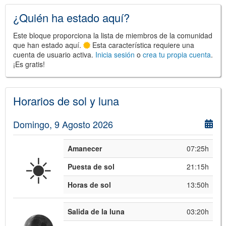
¿Quién ha estado aquí?
Este bloque proporciona la lista de miembros de la comunidad
que han estado aquí.
Esta característica requiere una
cuenta de usuario activa.
Inicia sesión
o
crea tu propia cuenta
.
¡Es gratis!
©
Leaflet
JS library for interactive maps
©
OpenStreetMap
,
OpenTopoMap
and its contributors
(
CC BY-SH 4.0
)
Horarios de sol y luna
©
Institut Cartogràfic i Geològic de
Catalunya
(
CC BY-SH 4.0
)
Domingo, 9 Agosto 2026
Amanecer
07:25h
☀️
Puesta de sol
21:15h
Horas de sol
13:50h
Salida de la luna
03:20h