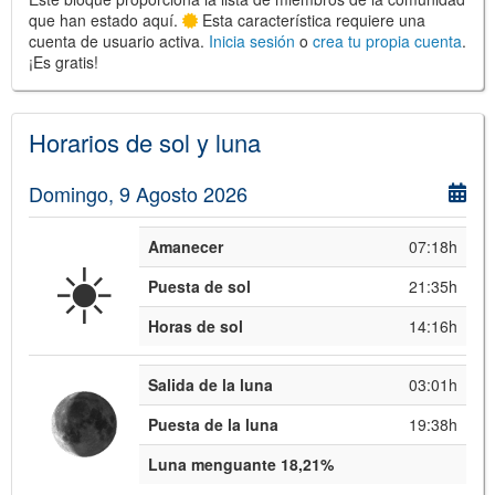
que han estado aquí.
Esta característica requiere una
cuenta de usuario activa.
Inicia sesión
o
crea tu propia cuenta
.
¡Es gratis!
Horarios de sol y luna
©
Leaflet
JS library for interactive maps
©
OpenStreetMap
,
OpenTopoMap
Domingo, 9 Agosto 2026
and its contributors
(
CC BY-SH 4.0
)
©
Institut Cartogràfic i Geològic de
Catalunya
(
CC BY-SH 4.0
)
Amanecer
07:18h
☀️
Puesta de sol
21:35h
Horas de sol
14:16h
Salida de la luna
03:01h
Puesta de la luna
19:38h
Luna menguante 18,21%