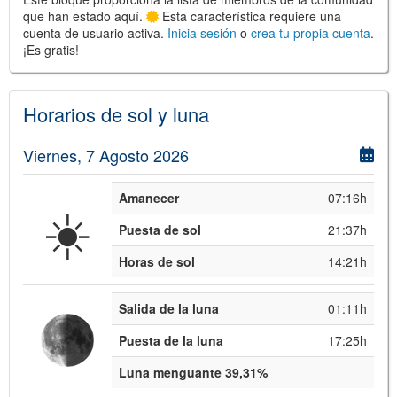
que han estado aquí.
Esta característica requiere una
cuenta de usuario activa.
Inicia sesión
o
crea tu propia cuenta
.
¡Es gratis!
Horarios de sol y luna
©
Leaflet
JS library for interactive maps
©
OpenStreetMap
,
OpenTopoMap
Viernes, 7 Agosto 2026
and its contributors
(
CC BY-SH 4.0
)
©
Institut Cartogràfic i Geològic de
Catalunya
(
CC BY-SH 4.0
)
Amanecer
07:16h
☀️
Puesta de sol
21:37h
Horas de sol
14:21h
Salida de la luna
01:11h
Puesta de la luna
17:25h
Luna menguante 39,31%