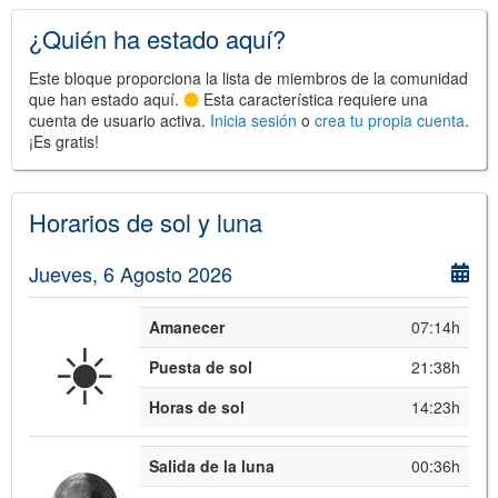
¿Quién ha estado aquí?
Este bloque proporciona la lista de miembros de la comunidad
que han estado aquí.
Esta característica requiere una
cuenta de usuario activa.
Inicia sesión
o
crea tu propia cuenta
.
¡Es gratis!
©
Leaflet
JS library for interactive maps
©
OpenStreetMap
,
OpenTopoMap
and its contributors
(
CC BY-SH 4.0
)
Horarios de sol y luna
©
Institut Cartogràfic i Geològic de
Catalunya
(
CC BY-SH 4.0
)
Jueves, 6 Agosto 2026
Amanecer
07:14h
☀️
Puesta de sol
21:38h
Horas de sol
14:23h
Salida de la luna
00:36h