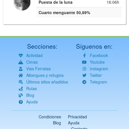
Puesta de la luna
16:06h
Cuarto menguante 50,89%
Secciones:
Síguenos en:
Actividad
Facebook
Cimas
Youtube
Vias Ferratas
Instagram
Albergues y refugios
Twitter
Últimos sitios añadidos
Telegram
Rutas
Blog
Ayuda
Condiciones
Privacidad
Blog
Ayuda
Contacto