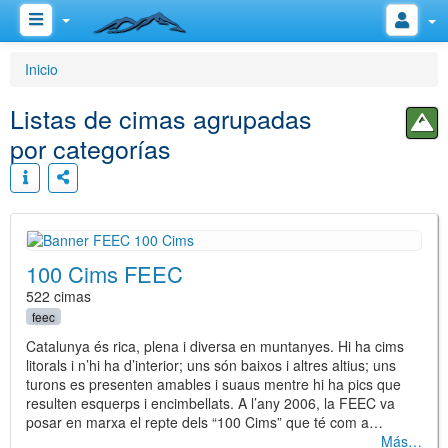
Inicio
Listas de cimas agrupadas
por categorías
100 Cims FEEC
522 cimas
feec
Catalunya és rica, plena i diversa en muntanyes. Hi ha cims
litorals i n’hi ha d’interior; uns són baixos i altres altius; uns
turons es presenten amables i suaus mentre hi ha pics que
resulten esquerps i encimbellats. A l’any 2006, la FEEC va
posar en marxa el repte dels “100 Cims” que té com a…
Más