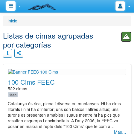
Inicio
Listas de cimas agrupadas
por categorías
100 Cims FEEC
522 cimas
feec
Catalunya és rica, plena i diversa en muntanyes. Hi ha cims
litorals i n’hi ha d’interior; uns són baixos i altres altius; uns
turons es presenten amables i suaus mentre hi ha pics que
resulten esquerps i encimbellats. A l’any 2006, la FEEC va
posar en marxa el repte dels “100 Cims” que té com a…
Más