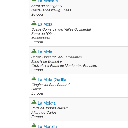
La Moixera
Serra de Montgrony
Castellar de n'Hug
Toses
Europa
La Mola
Sostre Comarcal del Vallès Occidental
Serra de l'Obac
Matadepera
Europa
La Mola
Sostre Comarcal del Tarragonès
Massís de Bonastre
Creixell
La Pobla de Montornès
Bonastre
Europa
La Mola (Gallifa)
Cingles de Sant Sadurní
Gallifa
Europa
La Moleta
Ports de Tortosa-Beseit
Alfara de Carles
Europa
La Morella