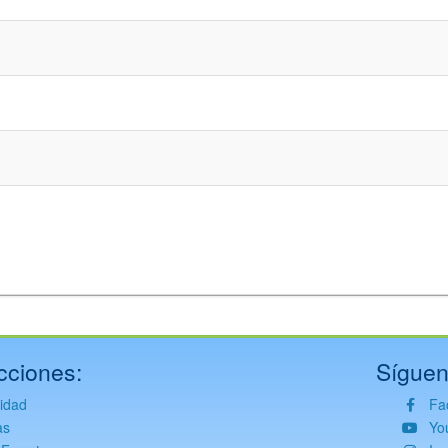
cciones:
Síguen
vidad
Fa
as
Yo