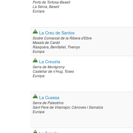
Ports de Tortosa-Beseit
La Sénia
Beseit
Europa
La Creu de Santos
Sostre Comarcal de la Ribera d'Ebre
Massís de Cardó
Rasquera
Benifallet
Tivenys
Europa
La Creueta
Serra de Montgrony
Castellar de n'Hug
Toses
Europa
La Cuassa
Serra de Palestrins
Sant Pere de Vilamajor
Cànoves i Samalús
Europa