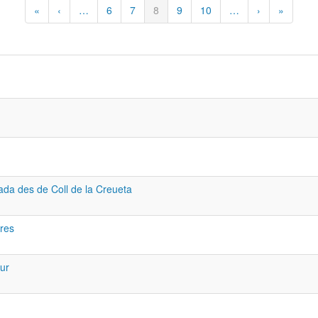
Primera
«
Página
‹
…
Página
6
Página
7
Página
8
Página
9
Página
10
…
Siguiente
›
Última
»
página
anterior
actual
página
página
ada des de Coll de la Creueta
ores
ur