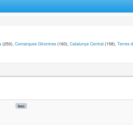
a
(250),
Comarques Gironines
(160),
Catalunya Central
(158),
Terres d
feec