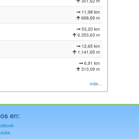
301,62 m
11,98 km
668,69 m
53,20 km
6.353,63 m
12,65 km
1.141,65 m
6,91 km
313,09 m
más…
os en:
cebook
utube