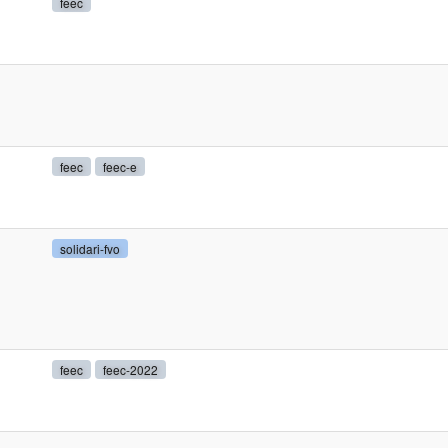
feec
feec
feec-e
solidari-fvo
feec
feec-2022