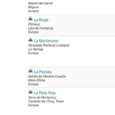
Massís del Garraf
Begues
Europa
La Muga
Pirineus
Lles de Cerdanya
Europa
La Muntanyeta
Serralada Prelitoral Catalana
La Garriga
Europa
La Picossa
Serres de Pàndols-Cavalls
Móra d'Ebre
Europa
La Pleta Roja
Serra de Montgrony
Castellar de n'Hug
Toses
Europa
Paginación