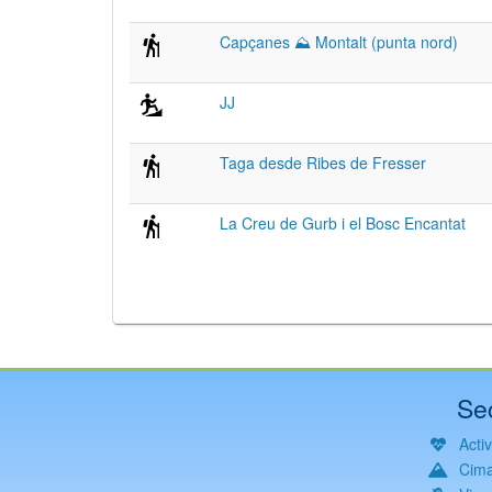
Capçanes ⛰ Montalt (punta nord)
JJ
Taga desde Ribes de Fresser
La Creu de Gurb i el Bosc Encantat
Se
Acti
Cim