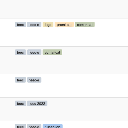
feec
feec-e
icgc
promi-cat
comar-cat
feec
feec-e
comar-cat
feec
feec-e
feec
feec-2022
feec
feec-e
10cebllob