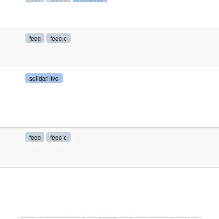
feec
feec-e
solidari-fvo
feec
feec-e