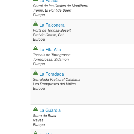
La Faiada
Serrat de les Costes de Montiberri
Tremp
El Pont de Suert
Europa
La Falconera
Ports de Tortosa-Beseit
Prat de Comte
Bot
Europa
La Fita Alta
Tossals de Torregrossa
Torregrossa
Sidamon
Europa
La Foradada
Serralada Prelitoral Catalana
Les Franqueses del Vallès
Europa
La Guàrdia
Serra de Busa
Navès
Europa