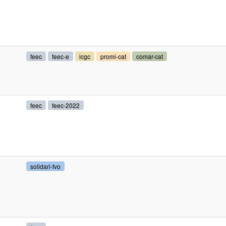
feec
feec-e
icgc
promi-cat
comar-cat
feec
feec-2022
solidari-fvo