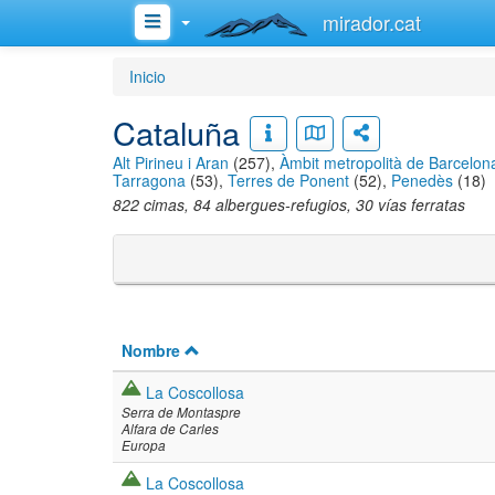
mirador.cat
Inicio
Cataluña
Alt Pirineu i Aran
(257),
Àmbit metropolità de Barcelon
Tarragona
(53),
Terres de Ponent
(52),
Penedès
(18)
822 cimas, 84 albergues-refugios, 30 vías ferratas
Nombre
La Coscollosa
Serra de Montaspre
Alfara de Carles
Europa
La Coscollosa